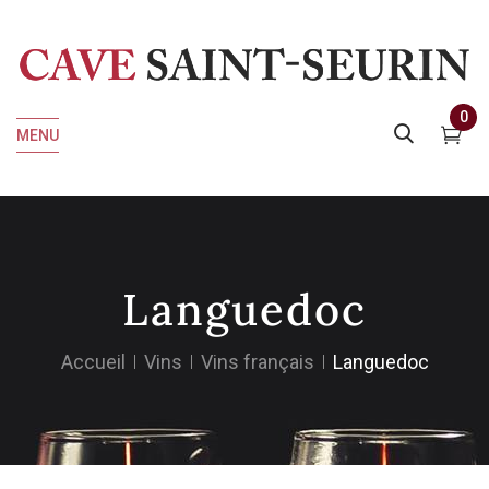
0
MENU
Languedoc
Accueil
Vins
Vins français
Languedoc