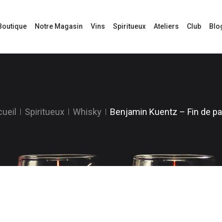
Boutique
Notre Magasin
Vins
Spiritueux
Ateliers
Club
Blo
ueil
Spiritueux
Whisky
Benjamin Kuentz – Fin de pa