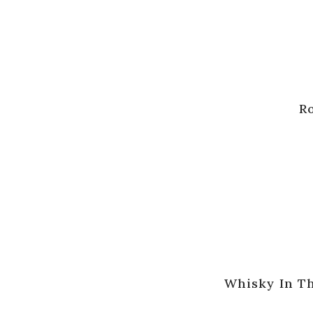
R
Rupture
de
stock
Whisky In T