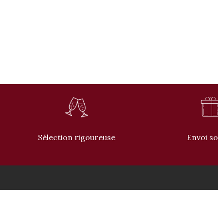
Rupture
de
stock
Sélection rigoureuse
Envoi s
CONTACT