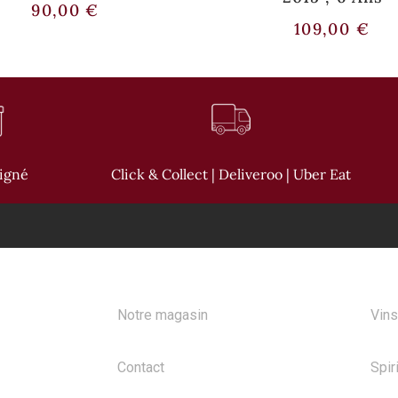
90,00
€
109,00
€
oigné
Click & Collect | Deliveroo | Uber Eat
A PROPOS
NOS
Notre magasin
Vins
Contact
Spir