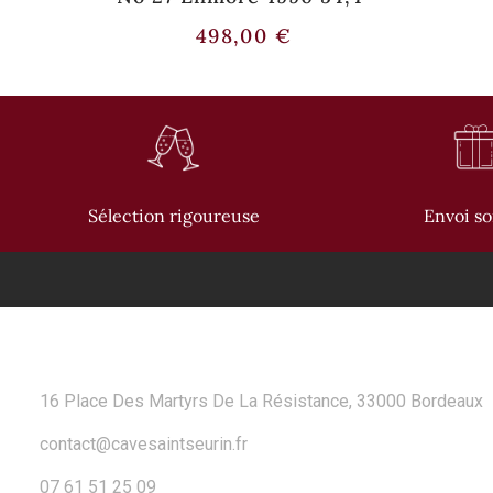
498,00
€
Sélection rigoureuse
Envoi s
CONTACT
16 Place Des Martyrs De La Résistance, 33000 Bordeaux
contact@cavesaintseurin.fr
07 61 51 25 09