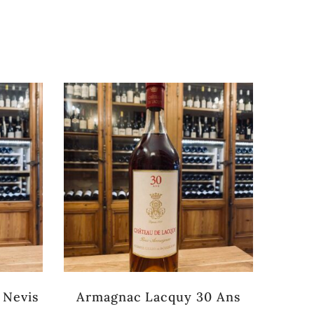
de stock
 Nevis
Armagnac Lacquy 30 Ans
Whi
Link