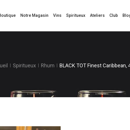
Boutique
Notre Magasin
Vins
Spiritueux
Ateliers
Club
Blo
ueil
Spiritueux
Rhum
BLACK TOT Finest Caribbean, 4