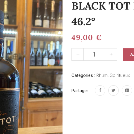
BLACK TOT F
46.2°
49,00
€
A
Catégories :
Rhum
,
Spiritueux
Partager :