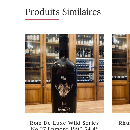
Produits Similaires
e stock
dale
Rom De Luxe Wild Series
Rhu
ch #5
No 27 Enmore 1990 54,4°