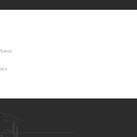
 PRODUITS
itueux
iers