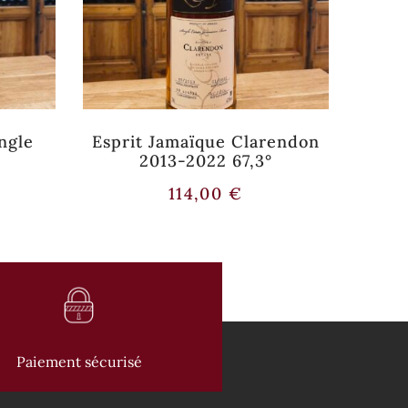
ngle
Esprit Jamaïque Clarendon
Whi
2013-2022 67,3°
A
114,00
€
Paiement sécurisé