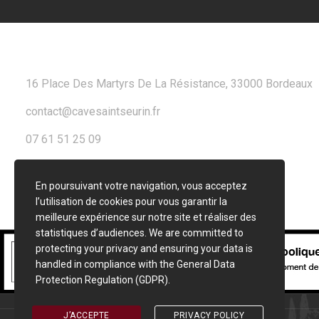
CONTACT
16 Place Des Martyrs De La Résistance, 33000 Bordeaux
contact@cavesaintseurin.fr
07 61 51 25 09
En poursuivant votre navigation, vous acceptez
l’utilisation de cookies pour vous garantir la
meilleure expérience sur notre site et réaliser des
statistiques d’audiences. We are committed to
protecting your privacy and ensuring your data is
handled in compliance with the
General Data
Protection Regulation (GDPR)
.
J’ACCEPTE
PRIVACY POLICY