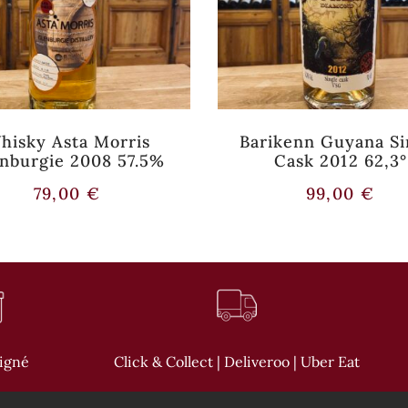
hisky Asta Morris
Barikenn Guyana Si
nburgie 2008 57.5%
Cask 2012 62,3°
79,00
€
99,00
€
oigné
Click & Collect | Deliveroo | Uber Eat