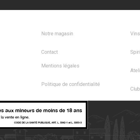
A PROPOS
NOS
Notre magasin
Vins
Contact
Spir
Mentions légales
Atel
Politique de confidentialité
Club