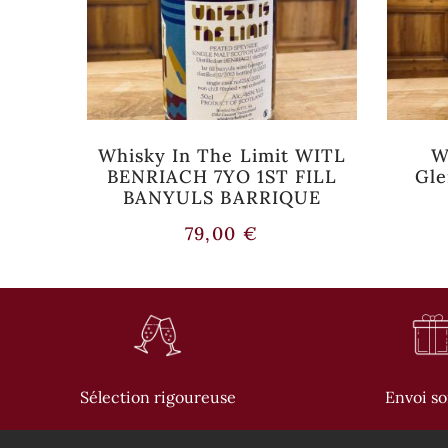
12 8
Whisky In The Limit WITL
W
ky
BENRIACH 7YO 1ST FILL
Gle
BANYULS BARRIQUE
79,00
€
Sélection rigoureuse
Envoi s