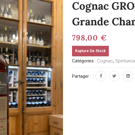
Cognac GRO
Grande Cha
798,00
€
Rupture De Stock
Catégories :
Cognac
,
Spiritueu
Partager :