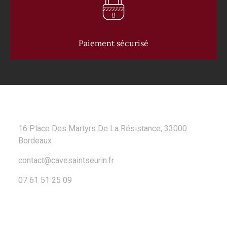
Paiement sécurisé
CONTACT
16 Place Des Martyrs De La Résistance, 33000
Bordeaux
contact@cavesaintseurin.fr
07 61 51 25 09