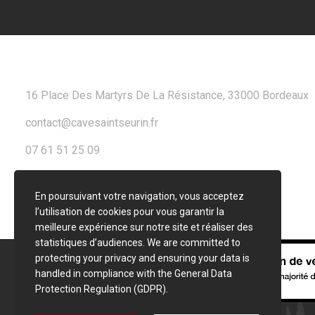
CONTACT
16 Place Des Martyrs De La Résistance, 33000 Bordeaux
contact@cavesaintseurin.fr
07 61 51 25 09
En poursuivant votre navigation, vous acceptez
l’utilisation de cookies pour vous garantir la
meilleure expérience sur notre site et réaliser des
statistiques d’audiences. We are committed to
protecting your privacy and ensuring your data is
handled in compliance with the
General Data
Protection Regulation (GDPR)
.