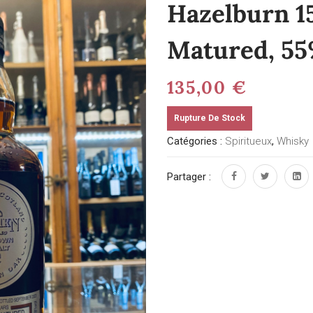
Hazelburn 1
Matured, 5
135,00
€
Rupture De Stock
Catégories :
Spiritueux
,
Whisky
Partager :