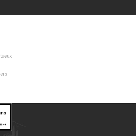
 PRODUITS
itueux
iers