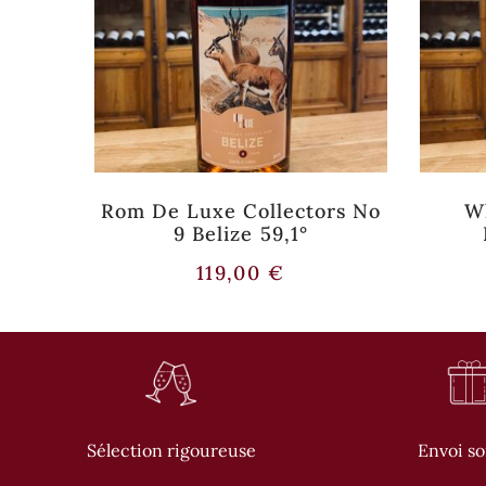
IDAD
Rom De Luxe Collectors No
W
NS
9 Belize 59,1°
119,00
€
Sélection rigoureuse
Envoi s