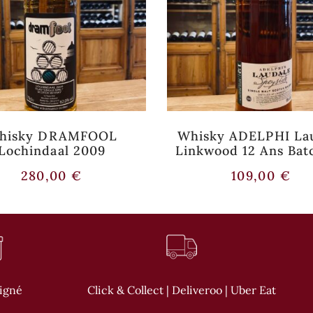
hisky DRAMFOOL
Whisky ADELPHI La
Lochindaal 2009
Linkwood 12 Ans Bat
280,00
€
109,00
€
oigné
Click & Collect | Deliveroo | Uber Eat