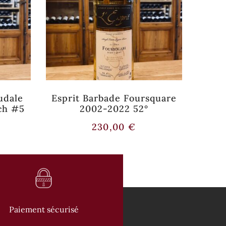
udale
Esprit Barbade Foursquare
NOB
ch #5
2002-2022 52°
C
230,00
€
Paiement sécurisé