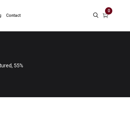
0
g
Contact
tured, 55%