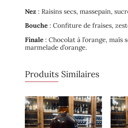
Nez
: R
aisins secs, massepain, suc
Bouche
:
Confiture de fraises, zes
Finale
: C
hocolat à l’orange, maïs 
marmelade d’orange.
Produits Similaires
e stock