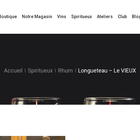
Boutique
Notre Magasin
Vins
Spiritueux
Ateliers
Club
Blo
Accueil
Spiritueux
Rhum
Longueteau – Le VIEUX