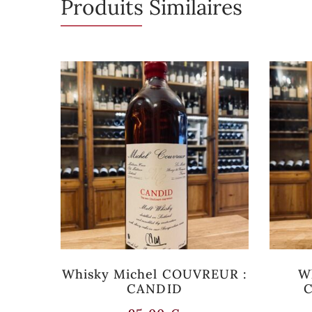
Produits Similaires
e stock
Rupture de stock
lers
Whisky Michel COUVREUR :
W
CANDID
C