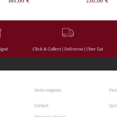
165,00
€
230,00
€
oigné
Click & Collect | Deliveroo | Uber Eat
A PROPOS
NOS
Notre magasin
Vins
Contact
Spir