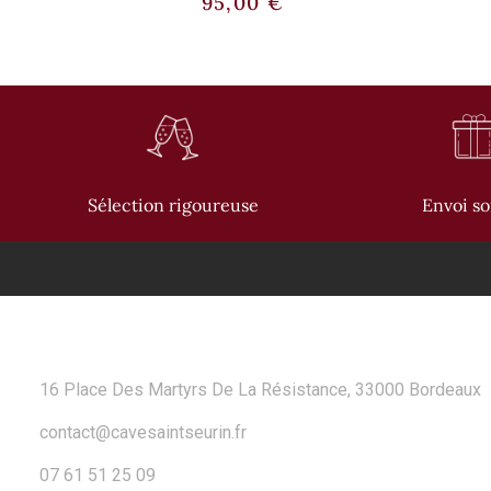
95,00
€
Sélection rigoureuse
Envoi s
CONTACT
16 Place Des Martyrs De La Résistance, 33000 Bordeaux
contact@cavesaintseurin.fr
07 61 51 25 09