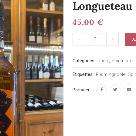
Longueteau 
45,00
€
A
Catégories :
Rhum
,
Spiritueux
Étiquettes :
Rhum Agricole
,
Spir
Partager :