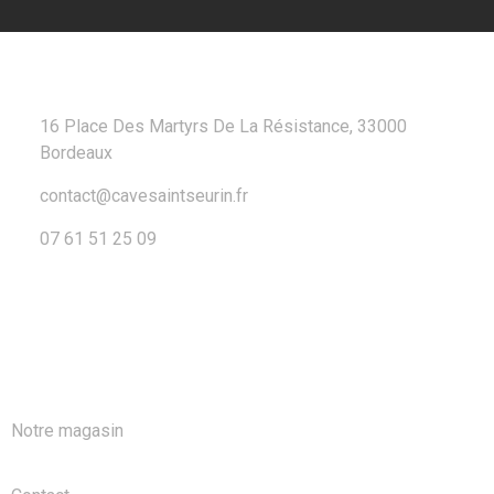
CONTACT
16 Place Des Martyrs De La Résistance, 33000
Bordeaux
contact@cavesaintseurin.fr
07 61 51 25 09
A PROPOS
Notre magasin