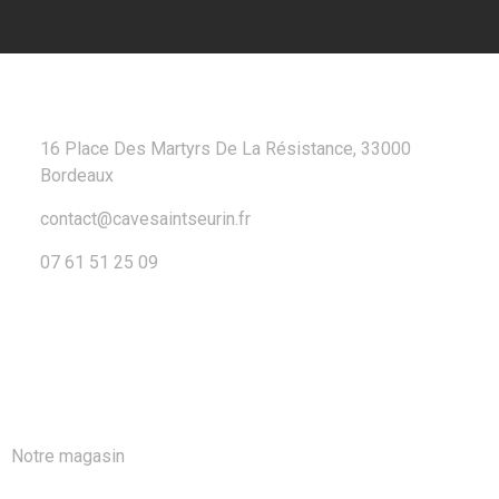
CONTACT
16 Place Des Martyrs De La Résistance, 33000
Bordeaux
contact@cavesaintseurin.fr
07 61 51 25 09
A PROPOS
Notre magasin