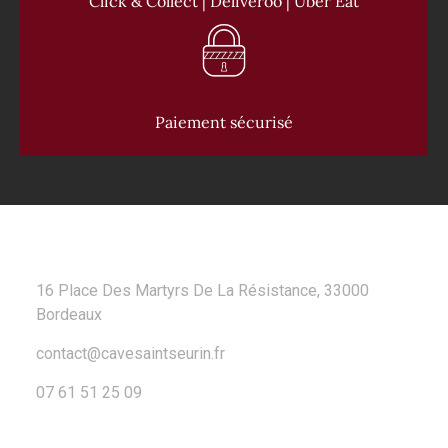
Click & Collect | Deliveroo | Uber Eat
Paiement sécurisé
CONTACT
16 Place Des Martyrs De La Résistance, 33000
Bordeaux
contact@cavesaintseurin.fr
07 61 51 25 09