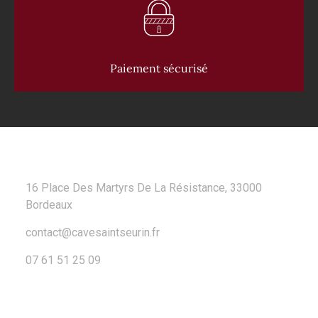
Paiement sécurisé
CONTACT
16 Place Des Martyrs De La Résistance, 33000
Bordeaux
contact@cavesaintseurin.fr
07 61 51 25 09