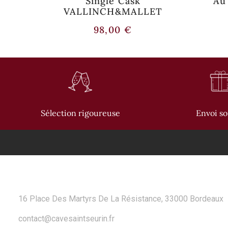
 70CL
Single Cask
Au
VALLINCH&MALLET
98,00
€
Sélection rigoureuse
Envoi s
CONTACT
16 Place Des Martyrs De La Résistance, 33000 Bordeaux
contact@cavesaintseurin.fr