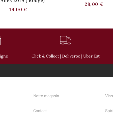
 Anes 2019 ( Rouge)
28,00
€
19,00
€
oigné
Click & Collect | Deliveroo | Uber Eat
A PROPOS
NOS
Notre magasin
Vins
Contact
Spir