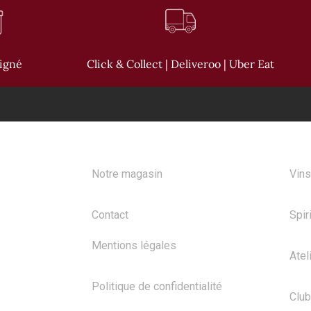
oigné
Click & Collect | Deliveroo | Uber Eat
A PROPOS
NOS
Notre magasin
Vins
Contact
Spir
Mentions légales
Atel
Politique de confidentialité
Club