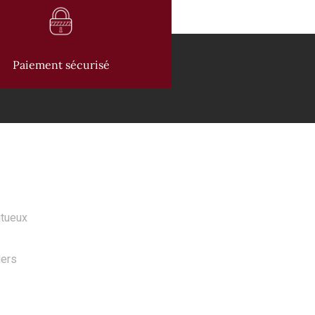
Paiement sécurisé
 PRODUITS
itueux
iers