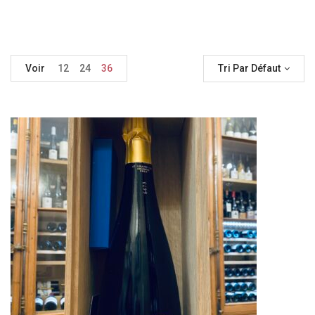
Voir
12
24
36
Tri Par Défaut