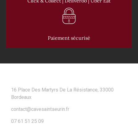
Click & Collect | Deliveroo | Uber Eat
Paiement sécurisé
CONTACT
16 Place Des Martyrs De La Résistance, 33000
Bordeaux
contact@cavesaintseurin.fr
07 61 51 25 09