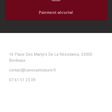
Paiement sécurisé
CONTACT
16 Place Des Martyrs De La Résistance, 33000
Bordeaux
contact@cavesaintseurin.fr
07 61 51 25 09
A PROPOS