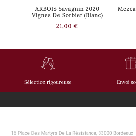
ignes
ARBOIS Savagnin 2020
Mezca
ge)
Vignes De Sorbief (Blanc)
21,00
€
Sélection rigoureuse
Envoi s
CONTACT
16 Place Des Martyrs De La Résistance, 33000 Bordeaux