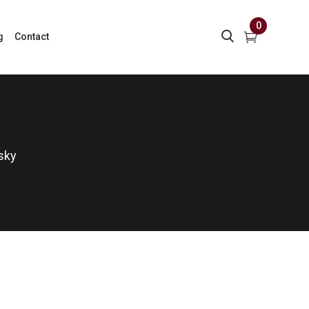
0
g
Contact
sky