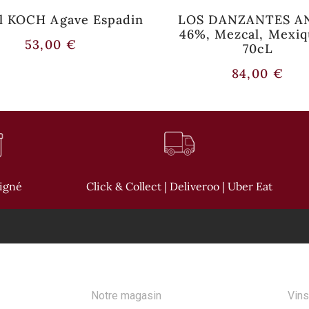
l KOCH Agave Espadin
LOS DANZANTES A
46%, Mezcal, Mexiq
53,00
€
70cL
84,00
€
oigné
Click & Collect | Deliveroo | Uber Eat
A PROPOS
NOS
Notre magasin
Vins