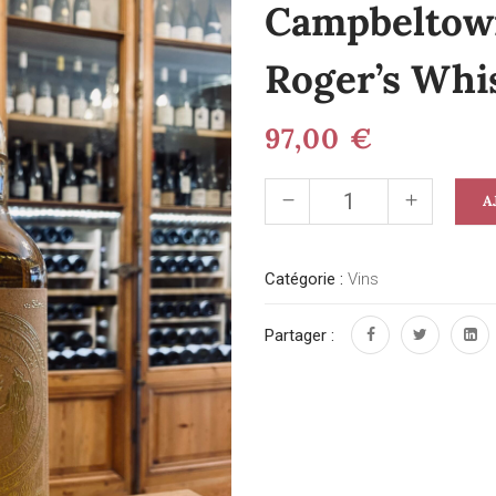
Campbeltown
Roger’s Whi
97,00
€
A
Catégorie :
Vins
Partager :