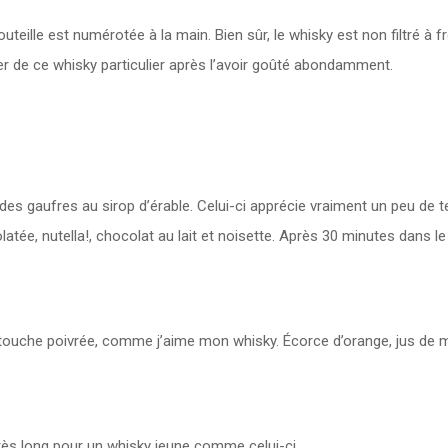
outeille est numérotée à la main. Bien sûr, le whisky est non filtré à 
er de ce whisky particulier après l’avoir goûté abondamment.
 des gaufres au sirop d’érable. Celui-ci apprécie vraiment un peu de
tée, nutella!, chocolat au lait et noisette. Après 30 minutes dans le 
e touche poivrée, comme j’aime mon whisky. Écorce d’orange, jus de 
très long pour un whisky jeune comme celui-ci.