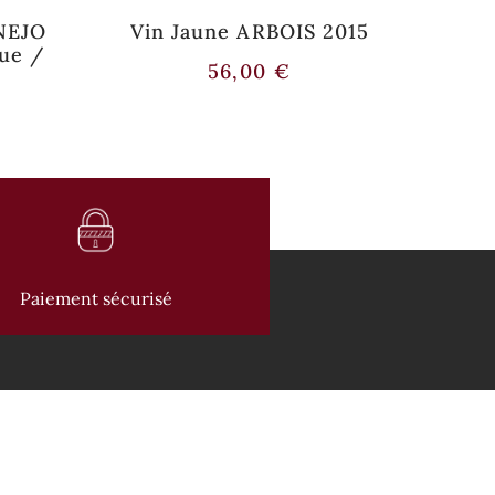
NEJO
Vin Jaune ARBOIS 2015
ARBO
ue /
Au
56,00
€
Paiement sécurisé
 PRODUITS