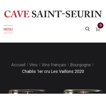
0
MENU
Accueil
Vins
Vins français
Bourgogne
Chablis 1er cru Les Vaillons 2020