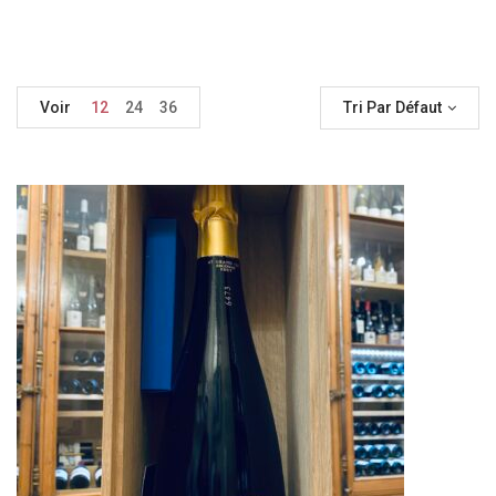
Voir
12
24
36
Tri Par Défaut