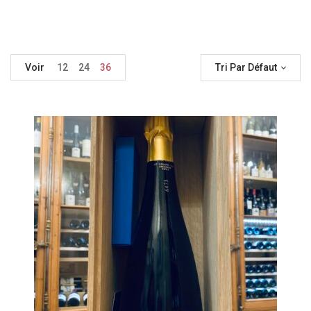
Voir
12
24
36
Tri Par Défaut