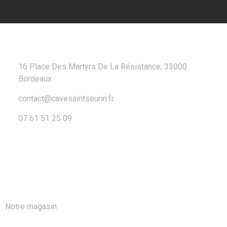
CONTACT
16 Place Des Martyrs De La Résistance, 33000
Bordeaux
contact@cavesaintseurin.fr
07 61 51 25 09
A PROPOS
Notre magasin