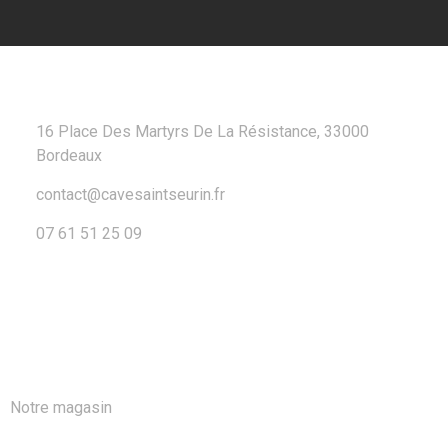
CONTACT
16 Place Des Martyrs De La Résistance, 33000
Bordeaux
contact@cavesaintseurin.fr
07 61 51 25 09
A PROPOS
Notre magasin