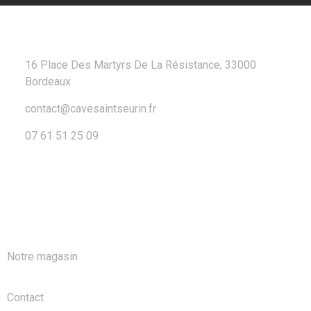
CONTACT
16 Place Des Martyrs De La Résistance, 33000
Bordeaux
contact@cavesaintseurin.fr
07 61 51 25 09
A PROPOS
Notre magasin
Contact