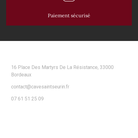
Paiement sécurisé
CONTACT
16 Place Des Martyrs De La Résistance, 33000
Bordeaux
contact@cavesaintseurin.fr
07 61 51 25 09
A PROPOS